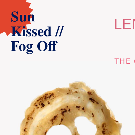
Sun
LE
Kissed //
Fog Off
THE 