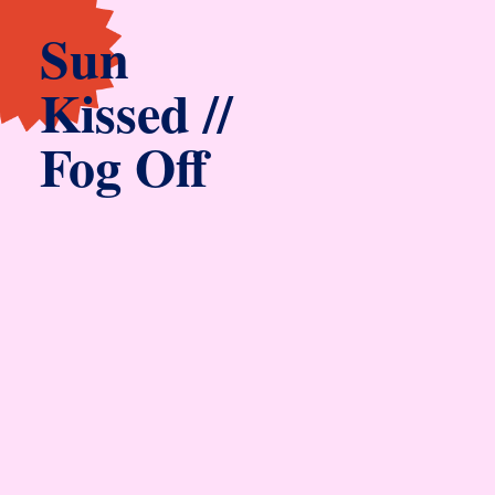
Sun
Kissed //
Fog Off